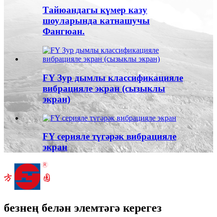
Тайюандагы күмер казу
шоуларында катнашучы
Фангюан.
FY Зур дымлы классификацияле
вибрацияле экран (сызыклы
экран)
FY серияле түгәрәк вибрацияле
экран
безнең белән элемтәгә керегез