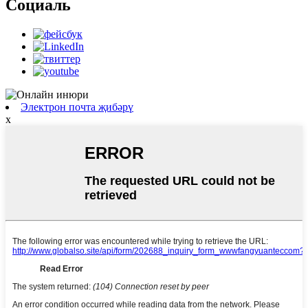
Социаль
Электрон почта җибәрү
x