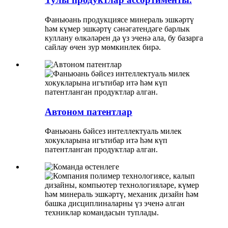
Фаньюань продукциясе минераль эшкәртү
һәм күмер эшкәртү сәнәгатендәге барлык
куллану өлкәләрен дә үз эченә ала, бу базарга
сайлау өчен зур мөмкинлек бирә.
Автоном патентлар
Фаньюань бәйсез интеллектуаль милек
хокукларына игътибар итә һәм күп
патентланган продуктлар алган.