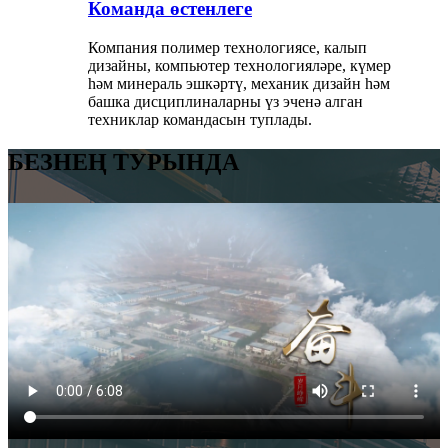
Команда өстенлеге
Компания полимер технологиясе, калып
дизайны, компьютер технологияләре, күмер
һәм минераль эшкәртү, механик дизайн һәм
башка дисциплиналарны үз эченә алган
техниклар командасын туплады.
БЕЗНЕҢ ТУРЫНДА