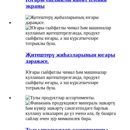
экраны
Җитештерү җиһазларының югары
дәрәҗәсе.
Югары сыйфатлы чимал һәм машиналар
кулланып җитештерелгәндә, продукт
сыйфаты югары, ә эш күрсәткечләре
тотрыклы була.
Тулы продуктлар ассортименты.