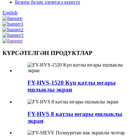
Безнең белән элемтәгә керегез
English
КҮРСӘТЕЛГӘН ПРОДУКТЛАР
FY-HVS-1520 Күп катлы югары
ешлыклы экран
FY-HVS 8 катлы югары ешлыклы
экран