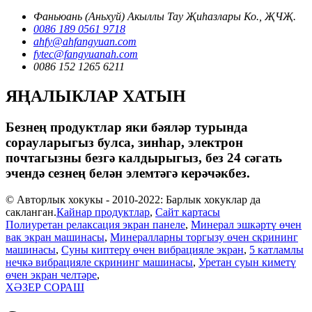
Фаньюань (Аньхуй) Акыллы Тау Җиһазлары Ко., ҖЧҖ.
0086 189 0561 9718
ahfy@ahfangyuan.com
fytec@fangyuanah.com
0086 152 1265 6211
ЯҢАЛЫКЛАР ХАТЫН
Безнең продуктлар яки бәяләр турында
сорауларыгыз булса, зинһар, электрон
почтагызны безгә калдырыгыз, без 24 сәгать
эчендә сезнең белән элемтәгә керәчәкбез.
© Авторлык хокукы - 2010-2022: Барлык хокуклар да
сакланган.
Кайнар продуктлар
,
Сайт картасы
Полиуретан релаксация экран панеле
,
Минерал эшкәртү өчен
вак экран машинасы
,
Минералларны торгызу өчен скрининг
машинасы
,
Суны киптерү өчен вибрацияле экран
,
5 катламлы
нечкә вибрацияле скрининг машинасы
,
Уретан суын киметү
өчен экран челтәре
,
ХӘЗЕР СОРАШ