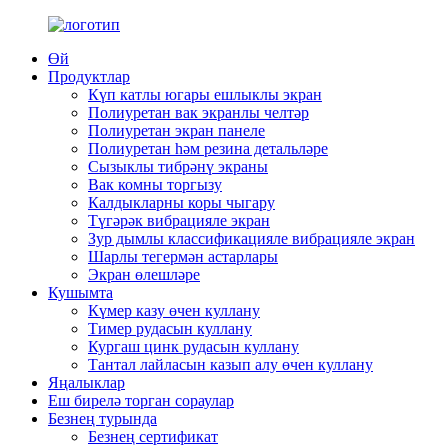
Өй
Продуктлар
Күп катлы югары ешлыклы экран
Полиуретан вак экранлы челтәр
Полиуретан экран панеле
Полиуретан һәм резина детальләре
Сызыклы тибрәнү экраны
Вак комны торгызу
Калдыкларны коры чыгару
Түгәрәк вибрацияле экран
Зур дымлы классификацияле вибрацияле экран
Шарлы тегермән астарлары
Экран өлешләре
Кушымта
Күмер казу өчен куллану
Тимер рудасын куллану
Кургаш цинк рудасын куллану
Тантал лайласын казып алу өчен куллану
Яңалыклар
Еш бирелә торган сораулар
Безнең турында
Безнең сертификат