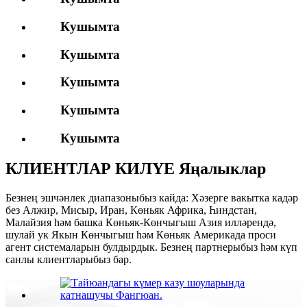
Кушымта
Кушымта
Кушымта
Кушымта
Кушымта
КЛИЕНТЛАР КИЛҮЕ Яңалыклар
Безнең эшчәнлек диапазоныбыз кайда: Хәзерге вакытка кадәр
без Алжир, Мисыр, Иран, Көньяк Африка, Һиндстан,
Малайзия һәм башка Көньяк-Көнчыгыш Азия илләрендә,
шулай ук ​​Якын Көнчыгыш һәм Көньяк Америкада проси
агент системаларын булдырдык. Безнең партнерыбыз һәм күп
санлы клиентларыбыз бар.