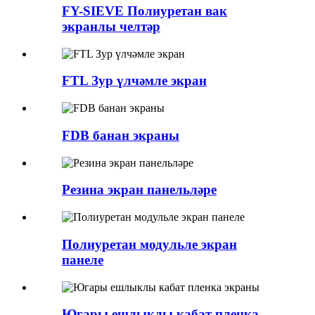
FY-SIEVE Полиуретан вак
экранлы челтәр
FTL Зур үлчәмле экран
FDB банан экраны
Резина экран панельләре
Полиуретан модульле экран
панеле
Югары ешлыклы кабат пленка