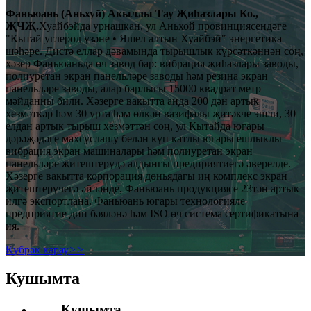
Фаньюань (Аньхуй) Акыллы Тау Җиһазлары Ко.,
ҖЧҖ.
Хуайбэйда урнашкан, ул Аньхой провинциясендәге
"Кытай углерод үзәне • Яшел алтын Хуайбэй" энергетика
шәһәре. Дистә еллар дәвамында тырышлык күрсәткәннән соң,
хәзер Фаньюаньда өч завод бар: вибрация җиһазлары заводы,
полиуретан экран панельләре заводы һәм резина экран
панельләре заводы, алар барлыгы 15000 квадрат метр
мәйданны били. Хәзерге вакытта анда 200 дән артык
хезмәткәр һәм 30 урта һәм өлкән вазифалы җитәкче эшли, 30
елдан артык тырыш хезмәттән соң, ул Кытайда югары
дәрәҗәдәге махсуслашу белән күп катлы югары ешлыклы
вибрация экран машиналары һәм полиуретан экран
панельләре җитештерүдә алдынгы предприятиегә әверелде.
Хәзерге вакытта корпорация дөньядагы иң комплекс экран
җитештерүчегә әйләнде, Фаньюань продукциясе 23тән артык
илгә экспортлана. Фаньюань югары технологияле
предприятие дип бәяләнә һәм ISO өч система сертификатына
ия.
Күбрәк карау
>>
Кушымта
Кушымта